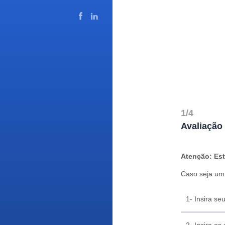
1/4
Avaliação
Atenção: Es
Caso seja um
1- Insira se
2- Insira os