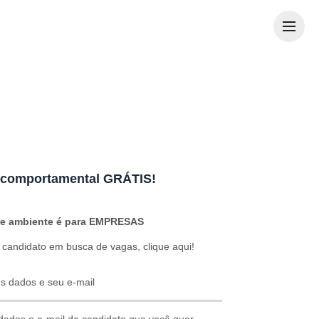
Me
 comportamental
GRÁTIS
!
te ambiente é para EMPRESAS
 candidato em busca de vagas,
clique aqui!
us dados e seu e-mail
 dados e e-mail do candidato que você quer