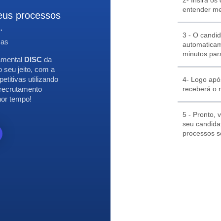
entender me
eus processos
.
3 - O candid
sas
automaticam
minutos para
tamental
DISC
da
 seu jeito, com a
etitivas utilizando
4- Logo apó
receberá o 
recrutamento
nor tempo!
5 - Pronto,
seu candida
processos s